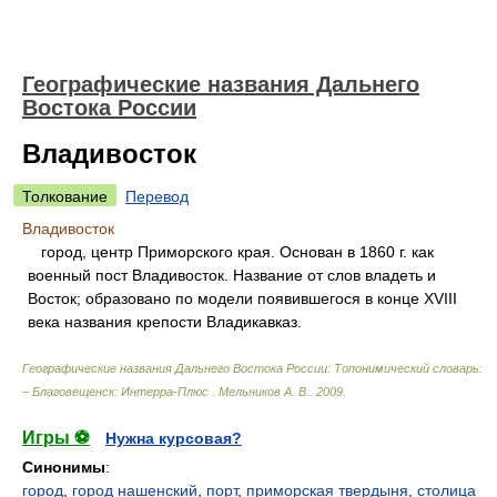
Географические названия Дальнего
Востока России
Владивосток
Толкование
Перевод
Владивосток
город, центр Приморского края. Основан в 1860 г. как
военный пост Владивосток. Название от слов владеть и
Восток; образовано по модели появившегося в конце XVIII
века названия крепости Владикавказ.
Географические названия Дальнего Востока России: Топонимический словарь:
– Благовещенск: Интерра-Плюс
.
Мельников А. В.
.
2009
.
Игры ⚽
Нужна курсовая?
Синонимы
:
город
,
город нашенский
,
порт
,
приморская твердыня
,
столица